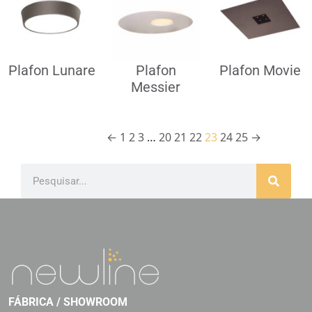
Plafon Lunare
Plafon
Plafon Movie
Messier
←
1
2
3
…
20
21
22
23
24
25
→
FÁBRICA / SHOWROOM