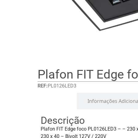
Plafon FIT Edge f
REF:
PL0126LED3
Detalhes
Informações Adiciona
Descrição
Plafon FIT Edge foco PL0126LED3 – – 230 
230 x 40 – Bivolt 127V / 220V