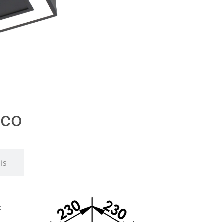
oco
is
x