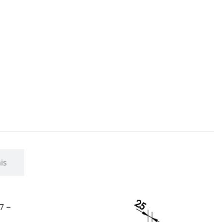
is
57 –