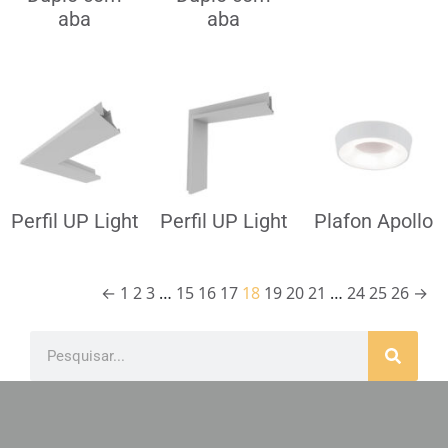
aba
aba
Perfil UP Light
Perfil UP Light
Plafon Apollo
←
1
2
3
…
15
16
17
18
19
20
21
…
24
25
26
→