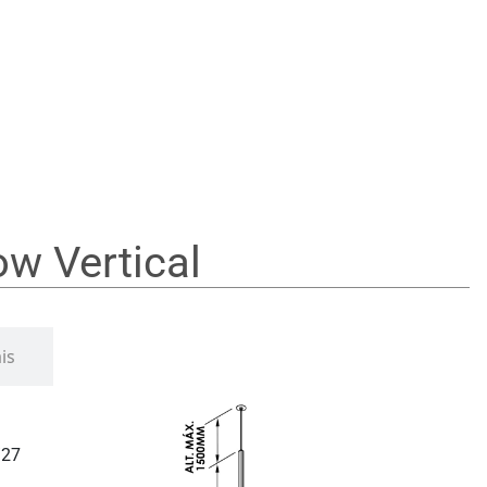
ow Vertical
is
/27