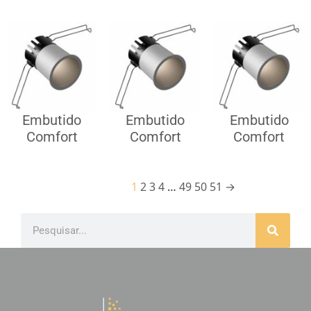
Embutido
Embutido
Embutido
Comfort
Comfort
Comfort
1
2
3
4
…
49
50
51
→