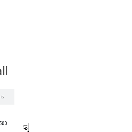
ll
is
 580