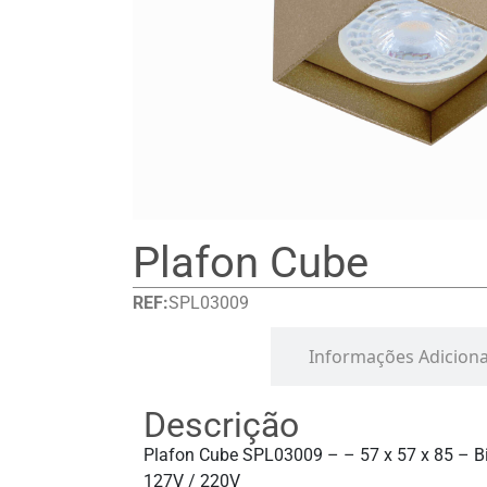
Plafon Cube
REF:
SPL03009
Detalhes
Informações Adiciona
Descrição
Plafon Cube SPL03009 – – 57 x 57 x 85 – Bi
127V / 220V