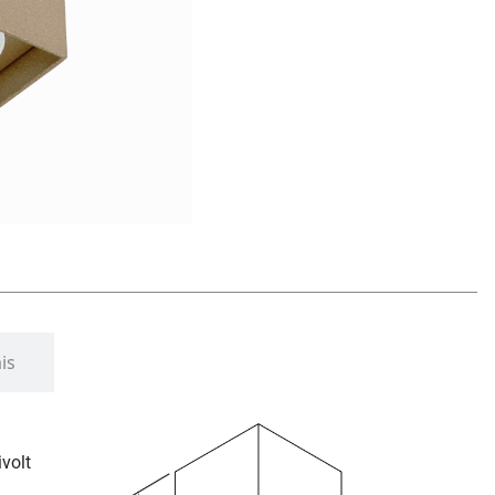
is
volt