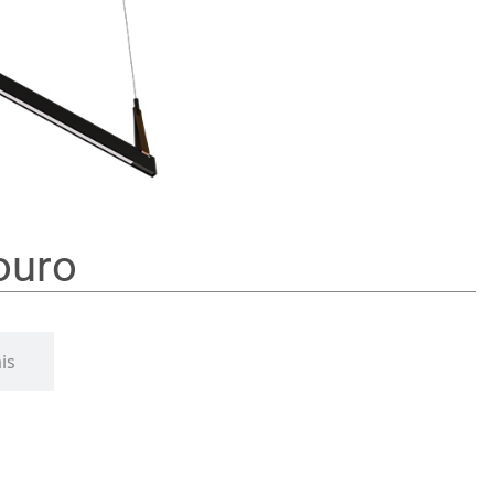
ouro
is