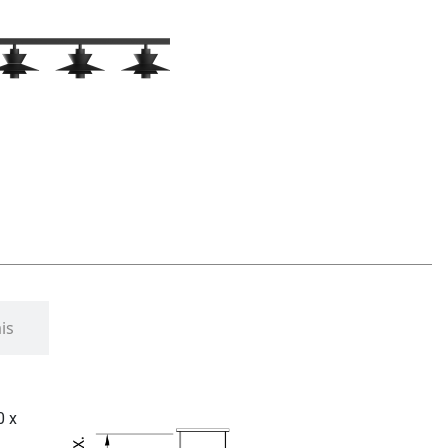
is
0 x