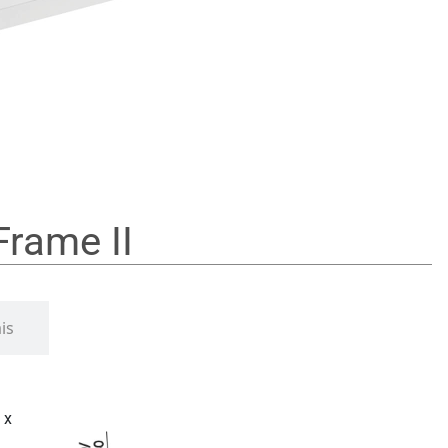
rame II
is
 x