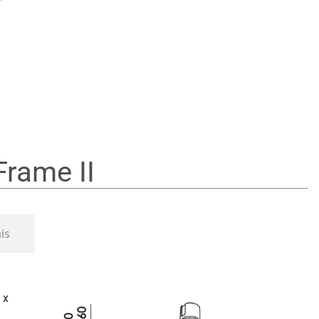
rame II
is
 x