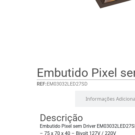
Embutido Pixel se
REF:
EM03032LED27SD
Detalhes
Informações Adiciona
Descrição
Embutido Pixel sem Driver EM03032LED27S
– 75 x 70 x 40 – Bivolt 127V / 220V