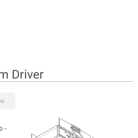
m Driver
is
D –