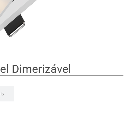
l Dimerizável
is