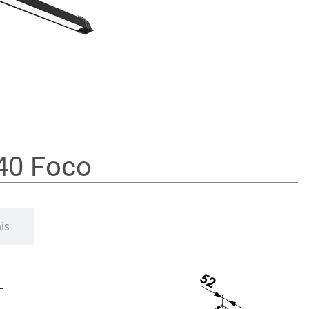
40 Foco
is
–