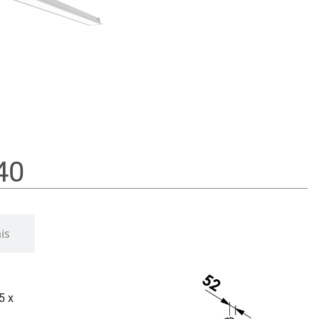
40
is
5 x