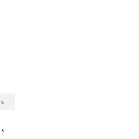
is
 x