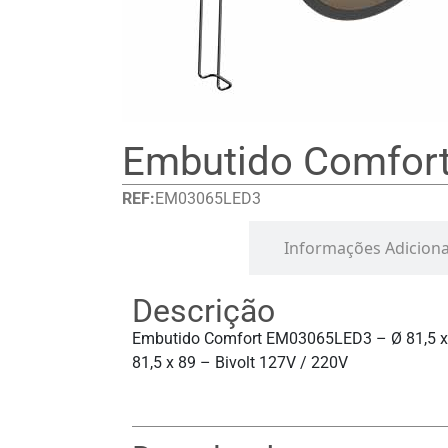
Embutido Comfor
REF:
EM03065LED3
Detalhes
Informações Adiciona
Descrição
Embutido Comfort EM03065LED3 – Ø 81,5 x
81,5 x 89 – Bivolt 127V / 220V