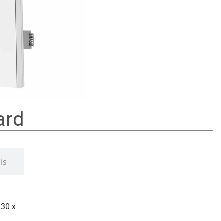
ard
is
230 x