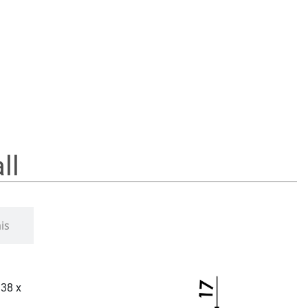
ll
is
 38 x