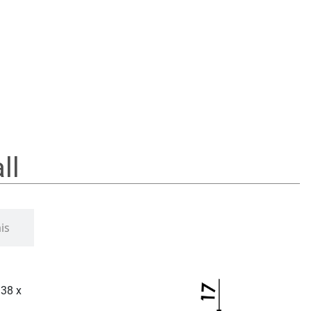
ll
is
 38 x