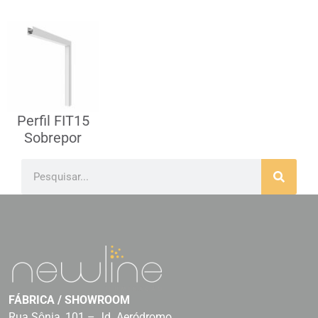
Perfil FIT15
Sobrepor
FÁBRICA / SHOWROOM
Rua Sônia, 101 – Jd. Aeródromo