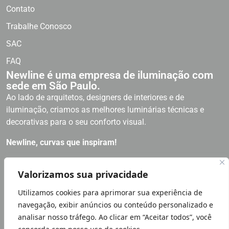
Contato
Trabalhe Conosco
SAC
FAQ
Newline é uma empresa de iluminação com
sede em São Paulo.
Ao lado de arquitetos, designers de interiores e de
iluminação, criamos as melhores luminárias técnicas e
decorativas para o seu conforto visual.
Newline, curvas que inspiram!
RECEBA NOSSAS NOVIDADES
Valorizamos sua privacidade
Utilizamos cookies para aprimorar sua experiência de
Política de Privacidade
navegação, exibir anúncios ou conteúdo personalizado e
LGPD LEI GERAL PROTEÇÃO DE DADOS | NÓS NOS IMPORTAMOS
analisar nosso tráfego. Ao clicar em “Aceitar todos”, você
COM SUA PRIVACIDADE