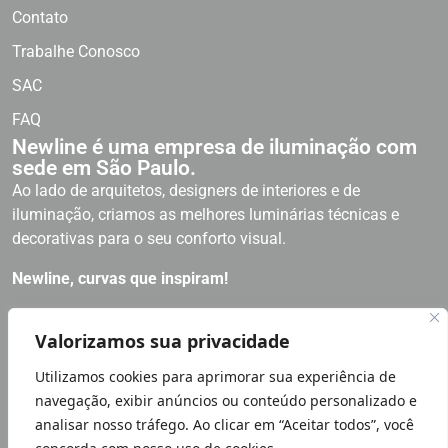
Contato
Trabalhe Conosco
SAC
FAQ
Newline é uma empresa de iluminação com
sede em São Paulo.
Ao lado de arquitetos, designers de interiores e de
iluminação, criamos as melhores luminárias técnicas e
decorativas para o seu conforto visual.
Newline, curvas que inspiram!
RECEBA NOSSAS NOVIDADES
Valorizamos sua privacidade
Utilizamos cookies para aprimorar sua experiência de
Política de Privacidade
navegação, exibir anúncios ou conteúdo personalizado e
LGPD LEI GERAL PROTEÇÃO DE DADOS | NÓS NOS IMPORTAMOS
analisar nosso tráfego. Ao clicar em “Aceitar todos”, você
COM SUA PRIVACIDADE